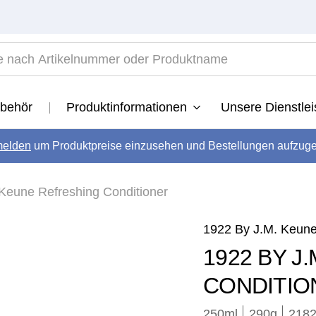
ach Artikelnummer oder Produktname
TOP SEARCHES
behör
Produktinformationen
Unsere Dienstle
1922
.
vital
elden
um Produktpreise einzusehen und Bestellungen aufzug
.
long
.
Keune Refreshing Conditioner
velvet
.
radiant
.
1922 By J.M. Keun
developer
.
1922 BY J
revive
.
CONDITIO
250ml
290
g
2182