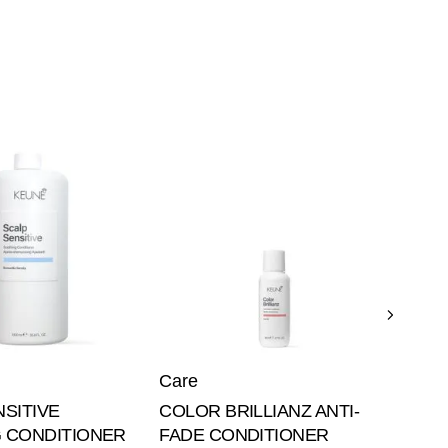
Care
VITA
NOU
CON
80ml
Care
SITIVE
COLOR BRILLIANZ ANTI-
 CONDITIONER
FADE CONDITIONER