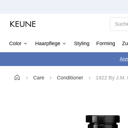
Suche n
Color
Haarpflege
Styling
Forming
Zu
1
Anm
2
3
Care
Conditioner
1922 By J.M. 
4
5
6
7