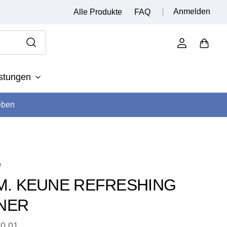
Anmelden
Alle Produkte
FAQ
istungen
eben
e
.M. KEUNE REFRESHING
NER
0.01