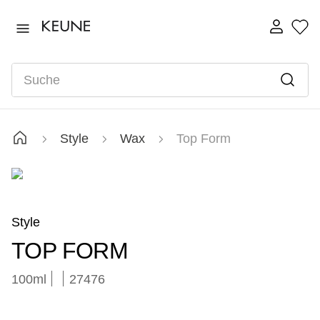
TOP SEARCHES
1922
1
.
Suche
vital
2
.
long
3
.
velvet
4
.
Style
Wax
Top Form
instant
5
.
radiant
6
.
developer
7
.
Style
TOP FORM
100ml
27476