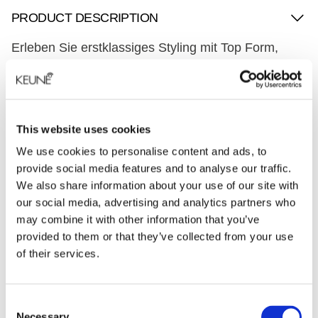
PRODUCT DESCRIPTION
Erleben Sie erstklassiges Styling mit Top Form,
einer neu formbaren Wachspaste, die flexiblen Halt
und Textur bietet, angereichert mit Panthenol zur
Pflege und Glycerin zur Hydratation. Perfekt für
kürzere Frisuren und geeignet für alle Haartypen,
This website uses cookies
verleiht sie ein luxuriös weiches Gefühl und
strahlenden natürlichen Glanz, während sie
We use cookies to personalise content and ads, to
müheloses Umstylen den ganzen Tag über
provide social media features and to analyse our traffic.
ermöglicht. Angereichert mit dem faszinierenden
We also share information about your use of our site with
Cardamom Spell-Duft, definiert sie das Haar mit
our social media, advertising and analytics partners who
flexiblem Halt und Textur, macht das Umstylen
may combine it with other information that you’ve
einfach und bietet zusätzliche Pflege für einen
provided to them or that they’ve collected from your use
natürlichen, texturierten Look.
of their services.
INGREDIENTS
Consent
Necessary