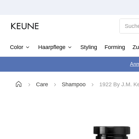
Suche n
Color
Haarpflege
Styling
Forming
Zu
1
Anm
2
3
Care
Shampoo
1922 By J.M. 
4
5
6
7