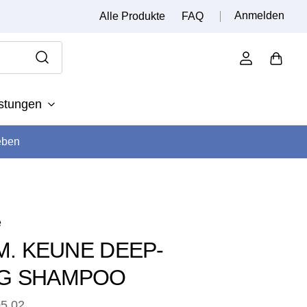
Anmelden
Alle Produkte
FAQ
istungen
eben
e
.M. KEUNE DEEP-
NG SHAMPOO
5.02