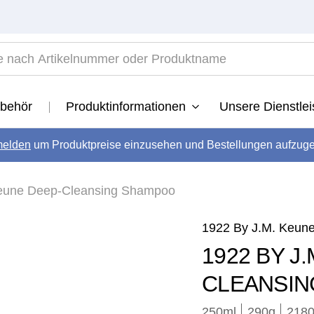
ach Artikelnummer oder Produktname
TOP SEARCHES
behör
Produktinformationen
Unsere Dienstle
1922
.
vital
elden
um Produktpreise einzusehen und Bestellungen aufzug
.
long
.
Keune Deep-Cleansing Shampoo
velvet
.
radiant
.
1922 By J.M. Keun
developer
.
1922 BY J
revive
.
CLEANSI
250ml
290
g
2180