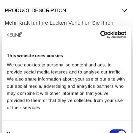
PRODUCT DESCRIPTION
Mehr Kraft für Ihre Locken Verleihen Sie Ihren
Locken und Wellen mit So Pure Curl Enhancer die
Kraft, die sie brauchen, um ihre ganze Spannkraft
zu entfalten. Die Rezeptur ist auch für Veganer
geeignet und enthält Bio-Arganöl, das die Locken
This website uses cookies
mit Vitamin A und E versorgt und hydratisiert.
We use cookies to personalise content and ads, to
Genau das, was Ihr Haar braucht, um seine
provide social media features and to analyse our traffic.
Sprungkraft zu entfalten. Sie können diese leichte
We also share information about your use of our site with
Creme auch für dauergewelltes Haar verwenden.
our social media, advertising and analytics partners who
Für lebendigere Locken. Nur wenige Pumpstöße So
may combine it with other information that you’ve
Pure Curl Enhancer ins Haar kneten und schon
provided to them or that they’ve collected from your use
wissen Ihre Locken, was Sie von ihnen erwarten.
of their services.
Leichter Halt und natürlicher Glanz.
INGREDIENTS
Consent