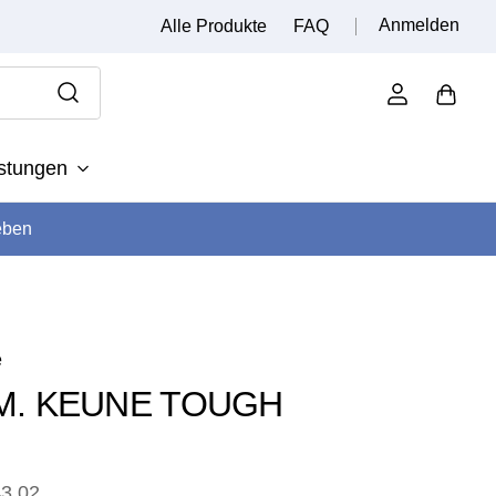
Anmelden
Alle Produkte
FAQ
istungen
eben
e
.M. KEUNE TOUGH
3.02