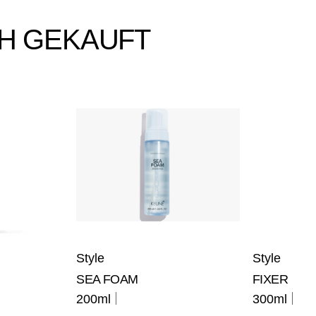
H GEKAUFT
Style
Style
SEA FOAM
FIXER
200ml
300ml