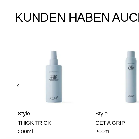
KUNDEN HABEN AUC
IZE
Style
Style
THICK TRICK
GET A GRIP
200ml
200ml