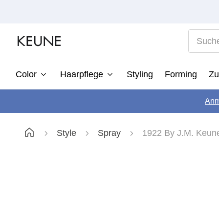
Suche n
Color
Haarpflege
Styling
Forming
Zu
1
Anm
2
3
Style
Spray
1922 By J.M. Keun
4
5
6
7