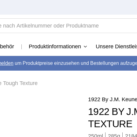
ach Artikelnummer oder Produktname
TOP SEARCHES
behör
Produktinformationen
Unsere Dienstle
1922
.
vital
elden
um Produktpreise einzusehen und Bestellungen aufzug
.
long
.
e Tough Texture
velvet
.
radiant
.
1922 By J.M. Keun
developer
.
1922 BY J
revive
.
TEXTURE
250ml
285
g
2184