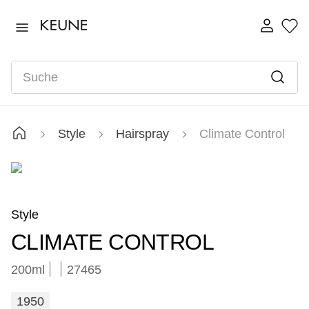
TOP SEARCHES
1922
1
.
Suche
vital
2
.
long
3
.
velvet
4
.
Style
Hairspray
Climate Control
instant
5
.
radiant
6
.
developer
7
.
Style
CLIMATE CONTROL
200ml
27465
1950