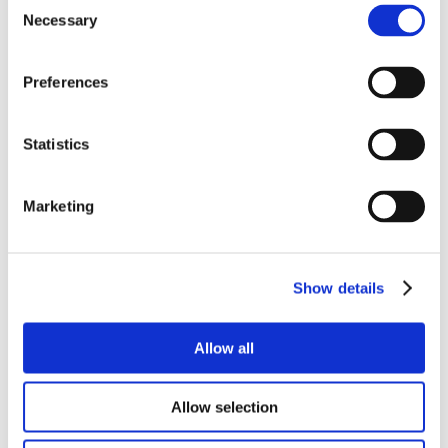
Consent
HAZARDOUS SUBSTANCE CODE
Necessary
Selection
Preferences
VOLUME
Statistics
Marketing
Show details
Allow all
Allow selection