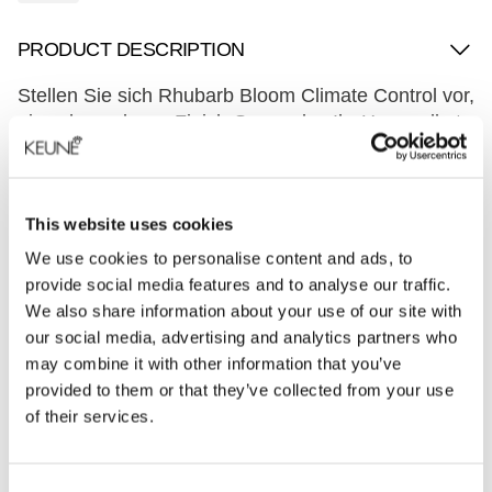
PRODUCT DESCRIPTION
Stellen Sie sich Rhubarb Bloom Climate Control vor,
ein schwereloses Finish-Spray, das Ihr Haar selbst
an verlockenden Sommertagen wunderschön
gestylt und frei von Frizz hält. Dieser feine Nebel
bietet bis zu 90% Schutz vor Luftfeuchtigkeit und
This website uses cookies
sorgt dafür, dass Ihre Frisur bei jedem Wetter intakt
bleibt. Mit Hitzeschutz bis zu 230°C/446°F ist es
We use cookies to personalise content and ads, to
perfekt geeignet, um glattes, frizzfreies Haar zu
provide social media features and to analyse our traffic.
bewahren. Einfach auf trockenes Haar sprühen,
We also share information about your use of our site with
bevor Sie es glätten, um Frizz zu bändigen, und
our social media, advertising and analytics partners who
genießen Sie langanhaltenden Schutz vor
may combine it with other information that you’ve
Luftfeuchtigkeit. Ideal für alle, die eine zuverlässige
provided to them or that they’ve collected from your use
Lösung suchen, um ihr Haar den ganzen Tag über
of their services.
fantastisch aussehen zu lassen.