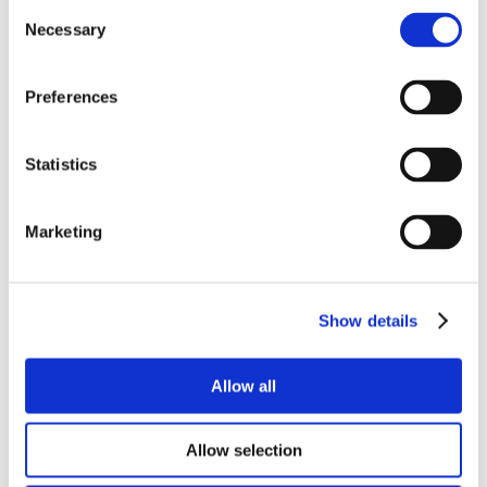
Consent
HAZARDOUS SUBSTANCE CODE
Necessary
Selection
Preferences
VOLUME
Statistics
Marketing
Show details
Allow all
Allow selection