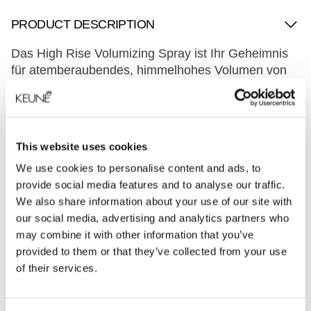
PRODUCT DESCRIPTION
Das High Rise Volumizing Spray ist Ihr Geheimnis
für atemberaubendes, himmelhohes Volumen von
den Wurzeln bis zu den Spitzen. Seine leichte
Formel verleiht mühelos Fülle und Volumen, ideal
für jede Haarlänge von normal bis dick. Beim
Auftragen spüren Sie die pflegenden Vorteile von
This website uses cookies
Panthenol und pflanzlichen Proteinen, die Ihre
We use cookies to personalise content and ads, to
Strähnen stärken, während Vitamin E vor täglichen
provide social media features and to analyse our traffic.
Umwelteinflüssen schützt. Um das Volumen am
We also share information about your use of our site with
Ansatz zu maximieren, föhnen Sie Ihr Haar
our social media, advertising and analytics partners who
kopfüber. So bleibt Ihr Haar den ganzen Tag über
may combine it with other information that you’ve
voluminös und strahlend. Genießen Sie den
provided to them or that they’ve collected from your use
erfrischenden Duft von Rhubarb Bloom, der einen
of their services.
bleibenden Eindruck hinterlässt, wo immer Sie
hingehen.