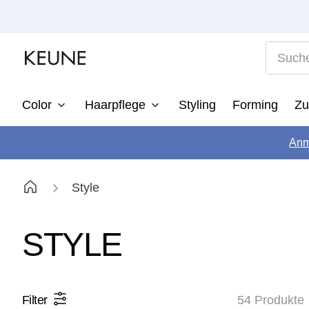
Suche n
Color
Haarpflege
Styling
Forming
Zu
1
Anm
2
3
Style
4
5
STYLE
6
7
Filter
54
Produkte