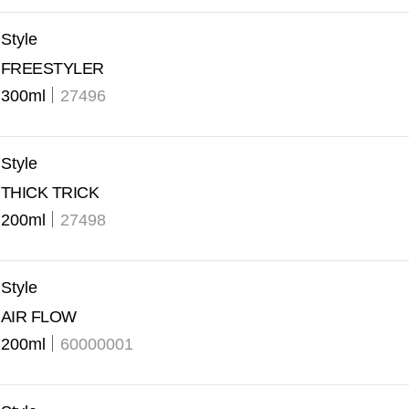
Style
FREESTYLER
300ml
27496
Style
THICK TRICK
200ml
27498
Style
AIR FLOW
200ml
60000001