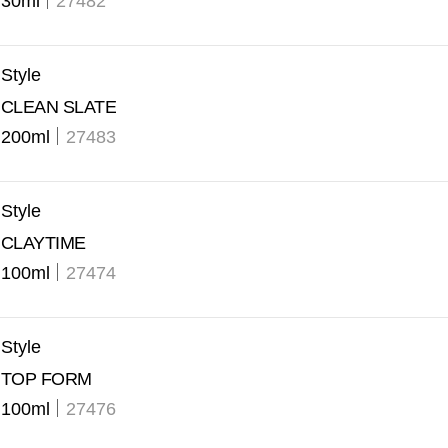
30ml
27482
Style
CLEAN SLATE
200ml
27483
Style
CLAYTIME
100ml
27474
Style
TOP FORM
100ml
27476