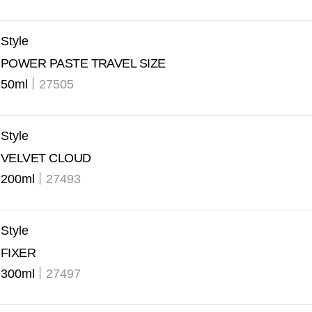
Style
POWER PASTE TRAVEL SIZE
50ml
27505
Style
VELVET CLOUD
200ml
27493
Style
FIXER
300ml
27497