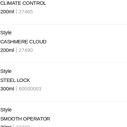
CLIMATE CONTROL
200ml
27465
Style
CASHMERE CLOUD
200ml
27490
Style
STEEL LOCK
300ml
60000003
Style
SMOOTH OPERATOR