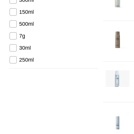
300ml
150ml
500ml
7g
30ml
250ml