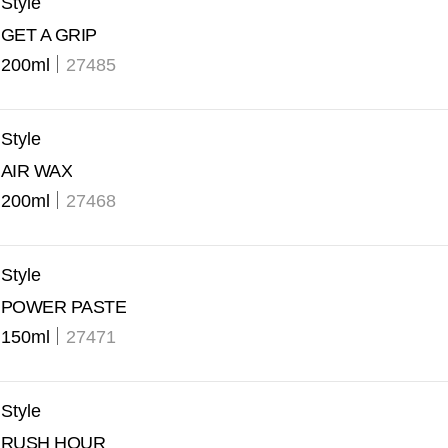
Style
GET A GRIP
200ml
27485
Style
AIR WAX
200ml
27468
Style
POWER PASTE
150ml
27471
Style
RUSH HOUR