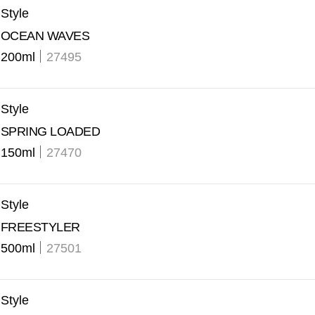
Style
OCEAN WAVES
200ml
27495
Style
SPRING LOADED
150ml
27470
Style
FREESTYLER
500ml
27501
Style