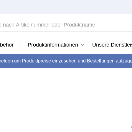
ach Artikelnummer oder Produktname
TOP SEARCHES
behör
Produktinformationen
Unsere Dienstle
1922
.
vital
elden
um Produktpreise einzusehen und Bestellungen aufzug
.
long
.
velvet
.
radiant
.
developer
.
revive
.