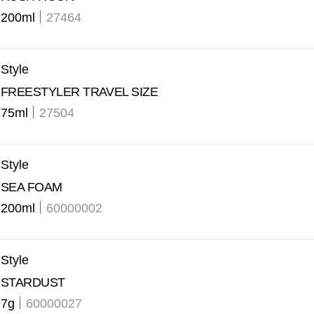
200ml
27464
Style
FREESTYLER TRAVEL SIZE
75ml
27504
Style
SEA FOAM
200ml
60000002
Style
STARDUST
7g
60000027